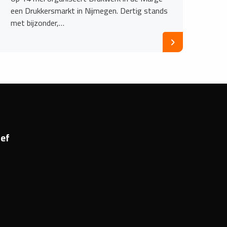
een Drukkersmarkt in Nijmegen. Dertig stands
met bijzonder,…
ef