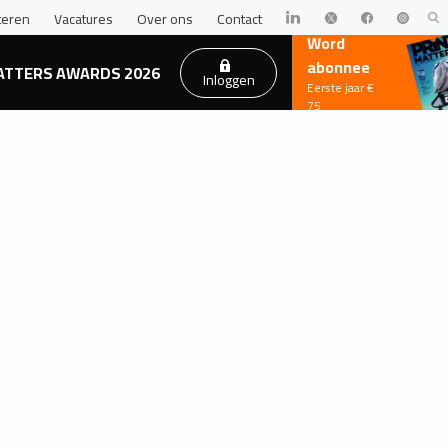
teren
Vacatures
Over ons
Contact
Word
abonnee
ATTERS AWARDS 2026
Inloggen
Eerste jaar €
75