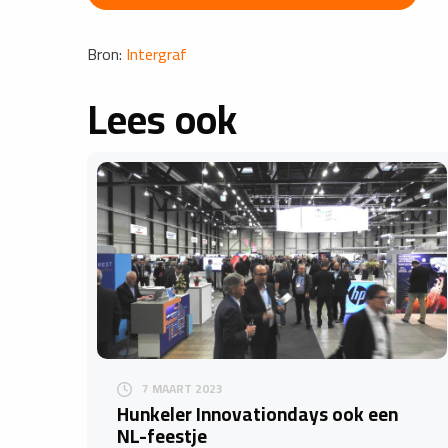
Bron:
Intergraf
Lees ook
7 MAART 2023
Hunkeler Innovationdays ook een
NL-feestje