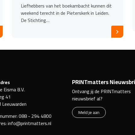
Liefhebbers van het boekambacht kunnen dit
weekend terecht in de Pieterskerk in Leiden.
De Stichting…
PRINTmatters Nieuwsbri
dres
ke Eisma B.V.
Ontvang jij de PRINTmatters
eg 41
nieuwsbrief al?
 Leeuwarden
Meld je aan
nnummer:
088 - 294 4800
res:
info@printmatters.nl