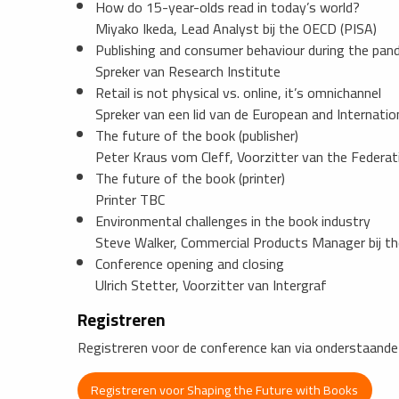
How do 15-year-olds read in today’s world?
Miyako Ikeda, Lead Analyst bij the OECD (PISA)
Publishing and consumer behaviour during the pand
Spreker van Research Institute
Retail is not physical vs. online, it’s omnichannel
Spreker van een lid van de European and Internati
The future of the book (publisher)
Peter Kraus vom Cleff, Voorzitter van the Federat
The future of the book (printer)
Printer TBC
Environmental challenges in the book industry
Steve Walker, Commercial Products Manager bij the
Conference opening and closing
Ulrich Stetter, Voorzitter van Intergraf
Registreren
Registreren voor de conference kan via onderstaande
Registreren voor Shaping the Future with Books