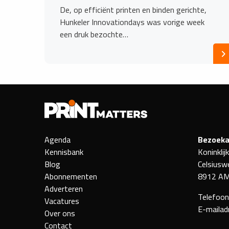
De, op efficiënt printen en binden gerichte,
Hunkeler Innovationdays was vorige week
een druk bezochte…
Agenda
Bezoeka
Kennisbank
Koninklij
Blog
Celsiusw
Abonnementen
8912 AM
Adverteren
Telefoo
Vacatures
E-mailad
Over ons
Contact