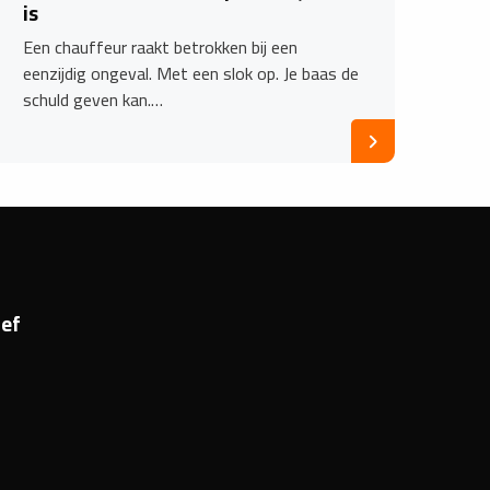
is
Een chauffeur raakt betrokken bij een
eenzijdig ongeval. Met een slok op. Je baas de
schuld geven kan.…
ef