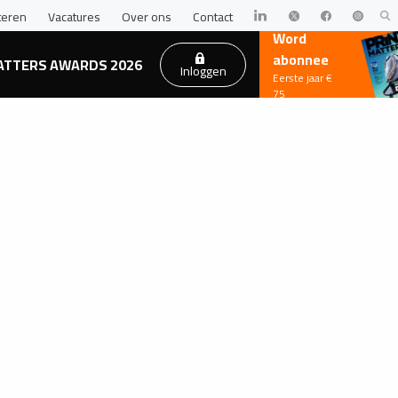
teren
Vacatures
Over ons
Contact
Word
abonnee
ATTERS AWARDS 2026
Inloggen
Eerste jaar €
75