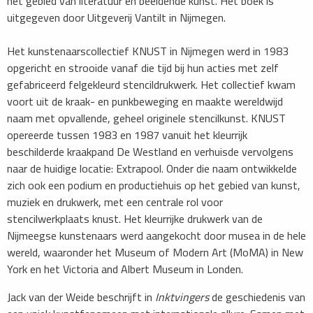
het gebied van literatuur en beeldende kunst. Het boek is
uitgegeven door Uitgeverij Vantilt in Nijmegen.
Het kunstenaarscollectief KNUST in Nijmegen werd in 1983
opgericht en strooide vanaf die tijd bij hun acties met zelf
gefabriceerd felgekleurd stencildrukwerk. Het collectief kwam
voort uit de kraak- en punkbeweging en maakte wereldwijd
naam met opvallende, geheel originele stencilkunst. KNUST
opereerde tussen 1983 en 1987 vanuit het kleurrijk
beschilderde kraakpand De Westland en verhuisde vervolgens
naar de huidige locatie: Extrapool. Onder die naam ontwikkelde
zich ook een podium en productiehuis op het gebied van kunst,
muziek en drukwerk, met een centrale rol voor
stencilwerkplaats knust. Het kleurrijke drukwerk van de
Nijmeegse kunstenaars werd aangekocht door musea in de hele
wereld, waaronder het Museum of Modern Art (MoMA) in New
York en het Victoria and Albert Museum in Londen.
Jack van der Weide beschrijft in
Inktvingers
de geschiedenis van