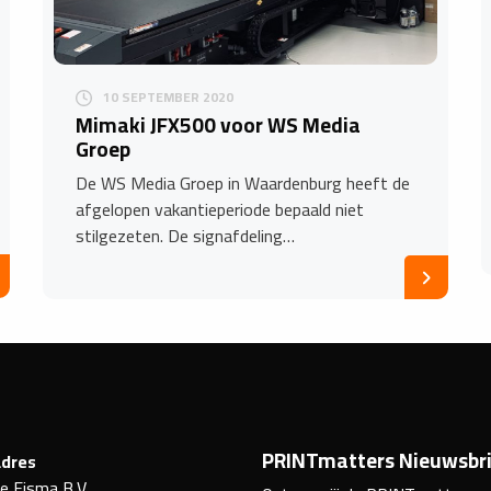
10 SEPTEMBER 2020
Mimaki JFX500 voor WS Media
Groep
De WS Media Groep in Waardenburg heeft de
afgelopen vakantieperiode bepaald niet
stilgezeten. De signafdeling…
PRINTmatters Nieuwsbri
dres
ke Eisma B.V.