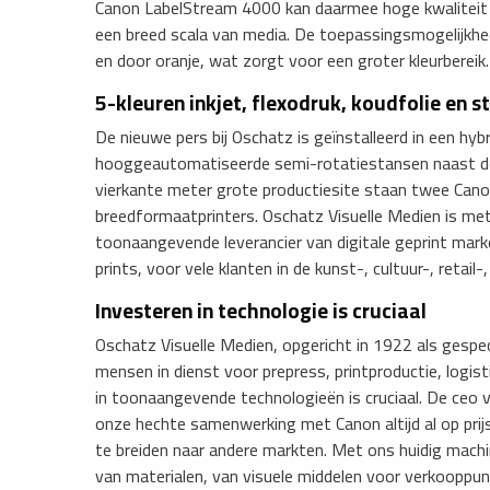
Canon LabelStream 4000 kan daarmee hoge kwaliteit e
een breed scala van media. De toepassingsmogelijkhe
en door oranje, wat zorgt voor een groter kleurbereik.
5-kleuren inkjet, flexodruk, koudfolie en s
De nieuwe pers bij Oschatz is geïnstalleerd in een hyb
hooggeautomatiseerde semi-rotatiestansen naast de 5
vierkante meter grote productiesite staan twee Can
breedformaatprinters. Oschatz Visuelle Medien is me
toonaangevende leverancier van digitale geprint marke
prints, voor vele klanten in de kunst-, cultuur-, retai
Investeren in technologie is cruciaal
Oschatz Visuelle Medien, opgericht in 1922 als gespe
mensen in dienst voor prepress, printproductie, logisti
in toonaangevende technologieën is cruciaal. De ceo v
onze hechte samenwerking met Canon altijd al op prijs
te breiden naar andere markten. Met ons huidig machi
van materialen, van visuele middelen voor verkooppunt