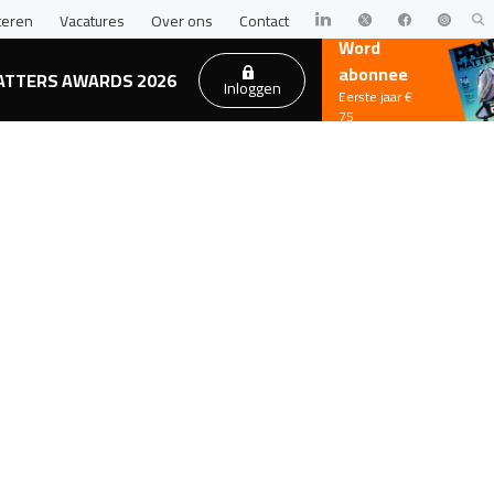
teren
Vacatures
Over ons
Contact
Word
abonnee
ATTERS AWARDS 2026
Inloggen
Eerste jaar €
75