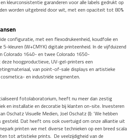
n kleurconsistentie garanderen voor alle labels gedrukt op
den worden uitgebreid door wit, met een opaciteit tot 80%
tansen
ride configuratie, met een flexodrukeenheid, koudfolie en
-kleuren (W+CMYK) digitale printeenheid. In de vijfduizend
on Colorado 1640- en twee Colorado 1650-
t deze hoogproductieve, UV-gel-printers een
tingmateriaal, van point-of-sale displays en artistieke
l-, cosmetica- en industriële segmenten.
cialiseerd fotolaboratorium, heeft nu meer dan zestig
ek en installatie en decoratie bij klanten on-site. Investeren
an Oschatz Visuelle Medien, Joel Oschatz (l): ‘We hebben
 gesteld. Dat heeft ons ook overtuigd om onze alliantie uit
nepark printen we met diverse technieken op een breed scala
en tot artistieke prints. De veelzijdigheid van de