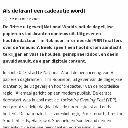
Als de krant een cadeautje wordt
12 OKTOBER 2023
De Britse uitgeverij National World vindt de dagelijkse
papieren stadskranten opnieuw uit. Uitgever en
hoofdredacteur Tim Robinson informeerde PRINTmatters
over de ‘relaunch’. Beeld speelt een hoofdrol om aandacht
te krijgen en vast te houden, geïnspireerd door, en deels
gevuld vanuit, de eigen digitale content.
In april 2023 startte National World de herlancering van 8
papieren dagkranten. Tim Robinson, uitgever van de dagelijkse
kranten bij de uitgeverij en hoofdredacteur van de noordelijke
regio: ‘Allemaal gericht op een modern publiek.’ De eerste
doorstart was in april met de
Yorkshire Evening Post
(YEP),
een grootstedelijk dagblad dat de noordelijke stad Leeds
bedient. De nationale titels in Edinburgh, Portsmouth, Preston,
South Shields, Blackpool, Sheffield en Sunderland nemen
binnenkort de nieuwe beeldtaal en vormgeving over.