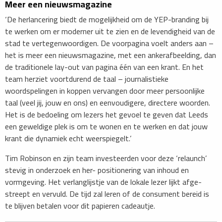
Meer een nieuwsmagazine
‘De herlancering biedt de mogelijkheid om de YEP-branding bij
te werken om er moderner uit te zien en de levendigheid van de
stad te vertegenwoordigen. De voorpagina voelt anders aan –
het is meer een nieuwsmagazine, met een ankerafbeelding, dan
de traditionele lay-out van pagina één van een krant. En het
team herziet voortdurend de taal – journalistieke
woordspelingen in koppen vervangen door meer persoonlijke
taal (veel jij, jouw en ons) en eenvoudigere, directere woorden.
Het is de bedoeling om lezers het gevoel te geven dat Leeds
een geweldige plek is om te wonen en te werken en dat jouw
krant die dynamiek echt weerspiegelt.’
Tim Robinson en zijn team investeerden voor deze ‘relaunch’
stevig in onderzoek en her- positionering van inhoud en
vormgeving. Het verlanglijstje van de lokale lezer lijkt afge-
streept en vervuld. De tijd zal leren of de consument bereid is
te blijven betalen voor dit papieren cadeautje.