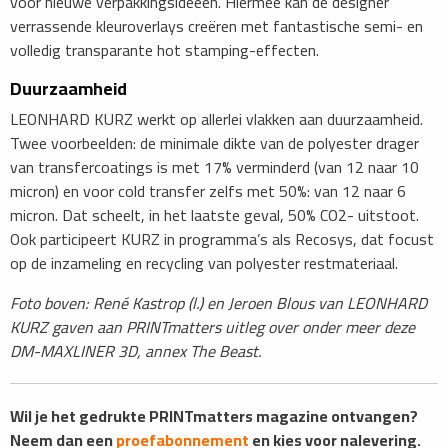
voor nieuwe verpakkingsideeën. Hiermee kan de designer
verrassende kleuroverlays creëren met fantastische semi- en
volledig transparante hot stamping-effecten.
Duurzaamheid
LEONHARD KURZ werkt op allerlei vlakken aan duurzaamheid.
Twee voorbeelden: de minimale dikte van de polyester drager
van transfercoatings is met 17% verminderd (van 12 naar 10
micron) en voor cold transfer zelfs met 50%: van 12 naar 6
micron. Dat scheelt, in het laatste geval, 50% CO2- uitstoot.
Ook participeert KURZ in programma’s als Recosys, dat focust
op de inzameling en recycling van polyester restmateriaal.
Foto boven: René Kastrop (l.) en Jeroen Blous van LEONHARD
KURZ gaven aan PRINTmatters uitleg over onder meer deze
DM-MAXLINER 3D, annex The Beast.
Wil je het gedrukte PRINTmatters magazine ontvangen?
Neem dan een
proefabonnement
en kies voor nalevering.