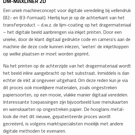
DM-MAXLINER 2D
Een uniek machineconcept voor digitale veredeling bij vellendruk
(B2- en B3-formaat). Hierbij kun je op de achterkant van het
transferproduct – d.w.z. de lijm-coating op het dragermateriaal
– het digitale beeld aanbrengen via inkjet printen. Door een
unieke, door de klant digitaal gedrukte code en camera’s aan de
machine die deze code kunnen inlezen, ‘weten’ de inkjetkoppen
op welke plaatsen er moet worden geprint.
Na het printen op de achterzijde van het dragermateriaal wordt
het beeld inline aangebracht op het substraat. Inmiddels is dan
echter de inkt al ongeveer uitgehard. Om deze reden kun je via
dit proces ook moeilijkere materialen, zoals ongestreken
papiersoorten, op een mooie, vlakke manier digitaal veredelen.
Interessante toepassingen zijn bijvoorbeeld luxe menukaarten
en wenskaarten op ongestreken papier. De hooglans metal-
look die met dit nieuwe, gepatenteerde proces wordt
gecreëerd, is volgens marktspecialisten moeilijk met andere
digitale methoden te evenaren.