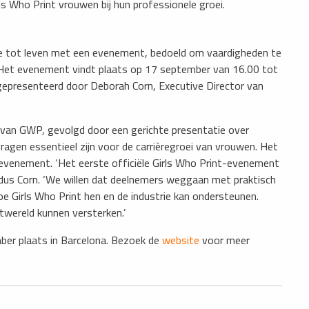
 Who Print vrouwen bij hun professionele groei.
ie tot leven met een evenement, bedoeld om vaardigheden te
. Het evenement vindt plaats op 17 september van 16.00 tot
 gepresenteerd door Deborah Corn, Executive Director van
e van GWP, gevolgd door een gerichte presentatie over
ragen essentieel zijn voor de carrièregroei van vrouwen. Het
enement. ‘Het eerste officiële Girls Who Print-evenement
 aldus Corn. ‘We willen dat deelnemers weggaan met praktisch
hoe Girls Who Print hen en de industrie kan ondersteunen.
ntwereld kunnen versterken.’
ber plaats in Barcelona. Bezoek de
website
voor meer