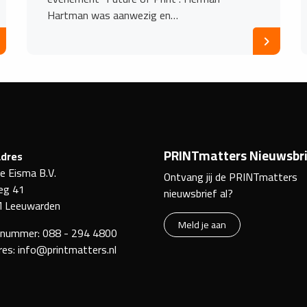
Hartman was aanwezig en…
PRINTmatters Nieuwsbri
dres
ke Eisma B.V.
Ontvang jij de PRINTmatters
eg 41
nieuwsbrief al?
 Leeuwarden
Meld je aan
nnummer:
088 - 294 4800
res:
info@printmatters.nl