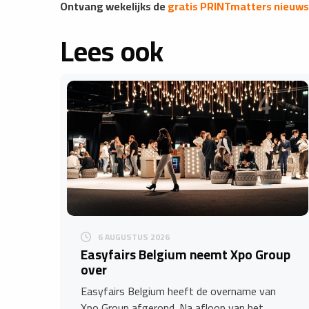
Ontvang wekelijks de
gratis PRINTmatters nieuws
Lees ook
6 AUGUSTUS 2026
Easyfairs Belgium neemt Xpo Group
over
Easyfairs Belgium heeft de overname van
Xpo Group afgerond. Na afloop van het