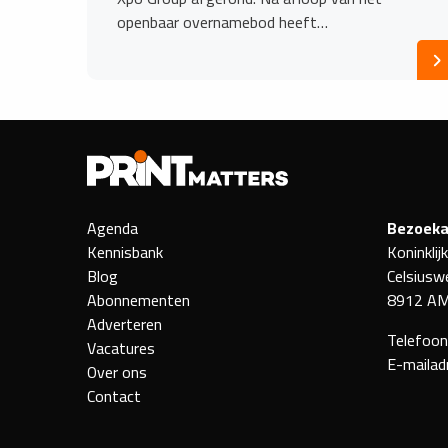
openbaar overnamebod heeft…
Agenda
Bezoeka
Kennisbank
Koninklij
Blog
Celsiusw
Abonnementen
8912 AM
Adverteren
Telefoo
Vacatures
E-mailad
Over ons
Contact