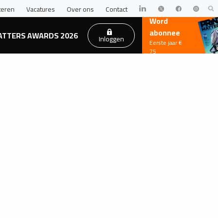
teren
Vacatures
Over ons
Contact
Word
abonnee
ATTERS AWARDS 2026
Inloggen
Eerste jaar €
75