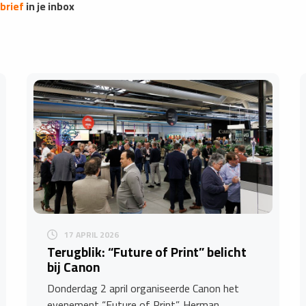
brief
in je inbox
17 APRIL 2026
Terugblik: “Future of Print” belicht
bij Canon
Donderdag 2 april organiseerde Canon het
evenement “Future of Print”. Herman