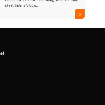
staat tijdens VIGC’s…
ef