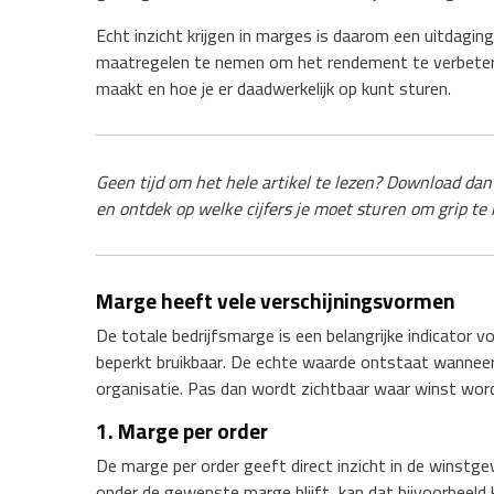
Echt inzicht krijgen in marges is daarom een uitdaging
maatregelen te nemen om het rendement te verbeteren
maakt en hoe je er daadwerkelijk op kunt sturen.
Geen tijd om het hele artikel te lezen? Download dan
en ontdek op welke cijfers je moet sturen om grip te k
Marge heeft vele verschijningsvormen
De totale bedrijfs­marge is een belangrijke indicator v
beperkt bruikbaar. De echte waarde ontstaat wanneer 
organisatie. Pas dan wordt zichtbaar waar winst wor
1. Marge per order
De marge per order geeft direct inzicht in de winstg
onder de gewenste marge blijft, kan dat bijvoorbeeld 