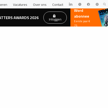
teren
Vacatures
Over ons
Contact
Word
abonnee
ATTERS AWARDS 2026
Inloggen
Eerste jaar €
75