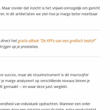
. Maar zonder dat inzicht is het vrijwel onmogelijk om gericht
. In dit artikel laten we zien hoe je marge beter meetbaar
 direct het
gratis eBook “De KPI’s van een grafisch bedrijf”
rijgen op je prestaties.
oor succes, maar als stuurinstrument is dit macrocijfer
je marge analyseert op verschillende niveaus binnen je
dt gemaakt – en waar deze juist weglekt.
evendheid van individuele opdrachten. Wanneer een order
komen door een onjuiste voorcalculatie, extra productietijd