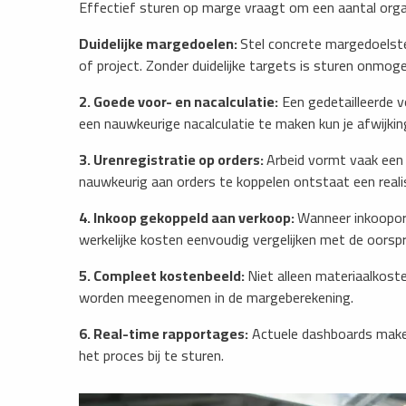
Effectief sturen op marge vraagt om een aantal org
Duidelijke margedoelen:
Stel concrete margedoelste
of project. Zonder duidelijke targets is sturen onmogel
2. Goede voor- en nacalculatie:
Een gedetailleerde v
een nauwkeurige nacalculatie te maken kun je afwijki
3. Urenregistratie op orders:
Arbeid vormt vaak een 
nauwkeurig aan orders te koppelen ontstaat een realis
4. Inkoop gekoppeld aan verkoop:
Wanneer inkoopord
werkelijke kosten eenvoudig vergelijken met de oorspro
5. Compleet kostenbeeld:
Niet alleen materiaalkost
worden meegenomen in de margeberekening.
6. Real-time rapportages:
Actuele dashboards maken 
het proces bij te sturen.