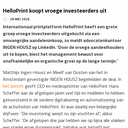
HelloPrint koopt vroege investeerders uit
28 MEI 2026
Internationaal printplatform HelloPrint heeft een grote
groep vroege investeerders uitgekocht via een
omvangrijke aandeleninkoop, zo meldt advocatenkantoor
INGEN HOUSZ op LinkedIn. ‘Door de vroege aandeelhouders
uit te kopen, kiest het management bewust voor
onafhankelijke en organische groei op de lange termijn.’
Matthijs Ingen-Housz en Meelf van Oosten van het in
Amsterdam gevestigde INGEN HOUSZ begeleidden de deal. In
het bericht
geeft CEO en medeoprichter van HelloPrint Hans
Scheffer aan de afgelopen jaren veel tijd en middelen te hebben
geïnvesteerd in de verdere digitalisering en automatisering van
de activiteiten van HelloPrint. AI was daarbij een belangrijke
drijfveer. ‘Die investering werpt nu zijn vruchten af’, aldus
Scheffer. ‘De afgelopen drie jaar hebben we op bijna alle vlakken
een sterke groei doorgemaakt, behalve wat betreft het